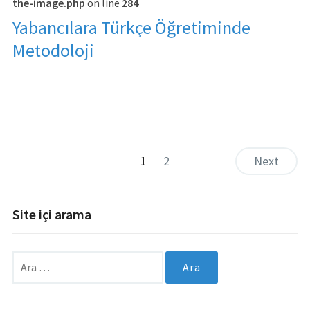
the-image.php
on line
284
Yabancılara Türkçe Öğretiminde
Metodoloji
1
2
Next
Site içi arama
Arama: